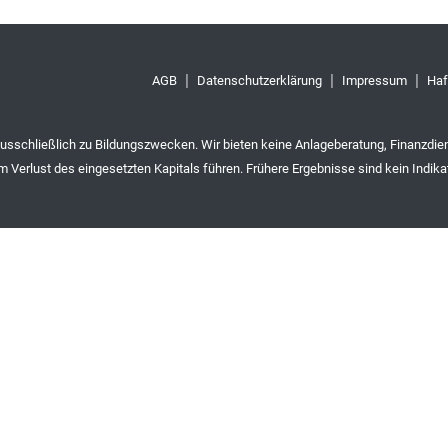
AGB
Datenschutzerklärung
Impressum
Haf
ausschließlich zu Bildungszwecken. Wir bieten keine Anlageberatung, Finanzdie
 Verlust des eingesetzten Kapitals führen. Frühere Ergebnisse sind kein Indika