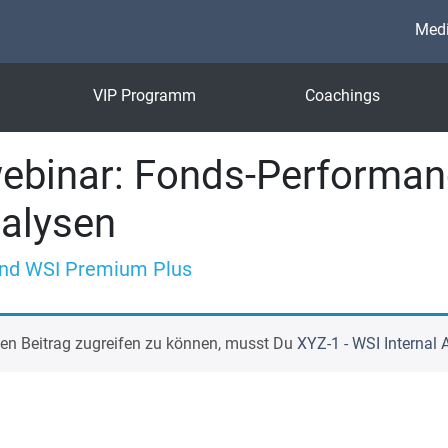
Medi
VIP Programm
Coachings
binar: Fonds-Performan
alysen
nd WSI Premium Plus
en Beitrag zugreifen zu können, musst Du
XYZ-1 - WSI Internal A