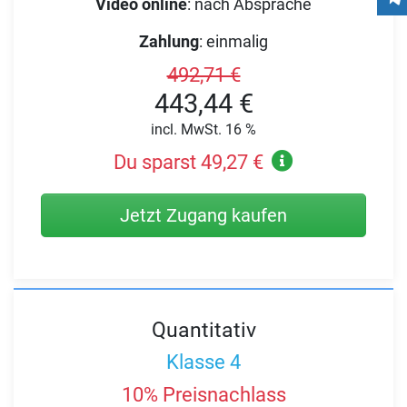
Video online
:
nach Absprache
Zahlung
:
einmalig
492,71 €
443,44 €
incl. MwSt. 16 %
Du sparst 49,27 €
Jetzt Zugang kaufen
Quantitativ
Klasse 4
10% Preisnachlass